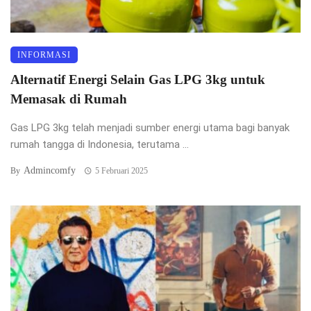
INFORMASI
Alternatif Energi Selain Gas LPG 3kg untuk
Memasak di Rumah
Gas LPG 3kg telah menjadi sumber energi utama bagi banyak
rumah tangga di Indonesia, terutama ...
Admincomfy
By
5 Februari 2025