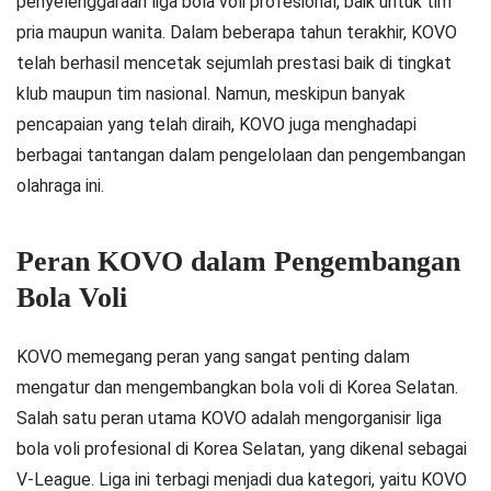
penyelenggaraan liga bola voli profesional, baik untuk tim
pria maupun wanita. Dalam beberapa tahun terakhir, KOVO
telah berhasil mencetak sejumlah prestasi baik di tingkat
klub maupun tim nasional. Namun, meskipun banyak
pencapaian yang telah diraih, KOVO juga menghadapi
berbagai tantangan dalam pengelolaan dan pengembangan
olahraga ini.
Peran KOVO dalam Pengembangan
Bola Voli
KOVO memegang peran yang sangat penting dalam
mengatur dan mengembangkan bola voli di Korea Selatan.
Salah satu peran utama KOVO adalah mengorganisir liga
bola voli profesional di Korea Selatan, yang dikenal sebagai
V-League. Liga ini terbagi menjadi dua kategori, yaitu KOVO