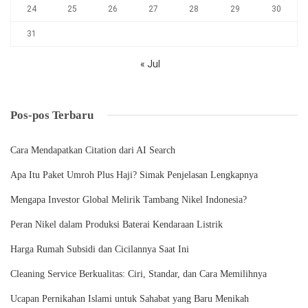
24
25
26
27
28
29
30
31
« Jul
Pos-pos Terbaru
Cara Mendapatkan Citation dari AI Search
Apa Itu Paket Umroh Plus Haji? Simak Penjelasan Lengkapnya
Mengapa Investor Global Melirik Tambang Nikel Indonesia?
Peran Nikel dalam Produksi Baterai Kendaraan Listrik
Harga Rumah Subsidi dan Cicilannya Saat Ini
Cleaning Service Berkualitas: Ciri, Standar, dan Cara Memilihnya
Ucapan Pernikahan Islami untuk Sahabat yang Baru Menikah