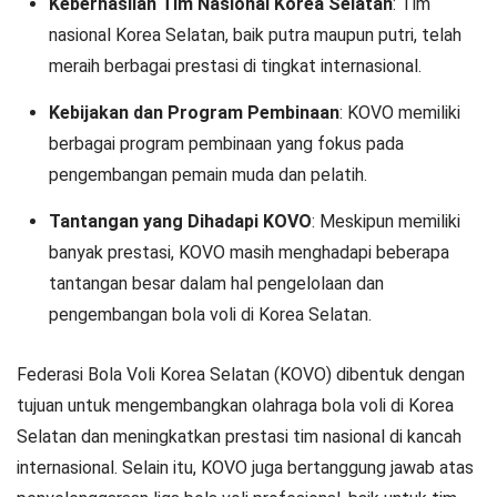
Keberhasilan Tim Nasional Korea Selatan
: Tim
nasional Korea Selatan, baik putra maupun putri, telah
meraih berbagai prestasi di tingkat internasional.
Kebijakan dan Program Pembinaan
: KOVO memiliki
berbagai program pembinaan yang fokus pada
pengembangan pemain muda dan pelatih.
Tantangan yang Dihadapi KOVO
: Meskipun memiliki
banyak prestasi, KOVO masih menghadapi beberapa
tantangan besar dalam hal pengelolaan dan
pengembangan bola voli di Korea Selatan.
Federasi Bola Voli Korea Selatan (KOVO) dibentuk dengan
tujuan untuk mengembangkan olahraga bola voli di Korea
Selatan dan meningkatkan prestasi tim nasional di kancah
internasional. Selain itu, KOVO juga bertanggung jawab atas