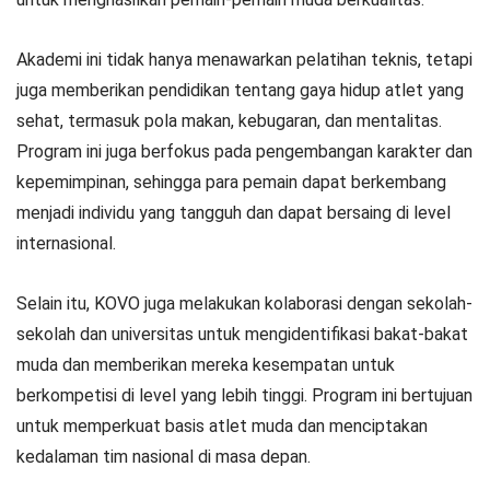
Akademi ini tidak hanya menawarkan pelatihan teknis, tetapi
juga memberikan pendidikan tentang gaya hidup atlet yang
sehat, termasuk pola makan, kebugaran, dan mentalitas.
Program ini juga berfokus pada pengembangan karakter dan
kepemimpinan, sehingga para pemain dapat berkembang
menjadi individu yang tangguh dan dapat bersaing di level
internasional.
Selain itu, KOVO juga melakukan kolaborasi dengan sekolah-
sekolah dan universitas untuk mengidentifikasi bakat-bakat
muda dan memberikan mereka kesempatan untuk
berkompetisi di level yang lebih tinggi. Program ini bertujuan
untuk memperkuat basis atlet muda dan menciptakan
kedalaman tim nasional di masa depan.