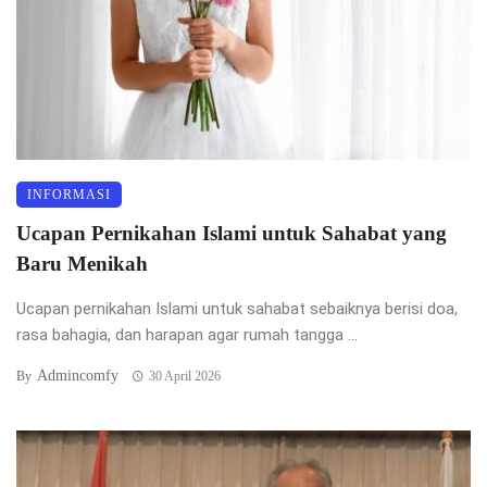
INFORMASI
Ucapan Pernikahan Islami untuk Sahabat yang
Baru Menikah
Ucapan pernikahan Islami untuk sahabat sebaiknya berisi doa,
rasa bahagia, dan harapan agar rumah tangga ...
Admincomfy
By
30 April 2026