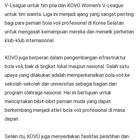
V-League untuk tim pria dan KOVO Women’s V-League
untuk tim wanita. Liga ini menjadi ajang yang sangat penting
bagi para pemain bola voli profesional di Korea Selatan
untuk mengasah kemampuan mereka dan menarik perhatian
klub-klub internasional.
KOVO juga berperan dalam pengembangan infrastruktur
bola voli, baik di tingkat lokal maupun nasional. Salah satu
upaya yang dilakukan adalah memperkenalkan bola voli ke
sekolah-sekolah dan universitas sebagai bagian dari
program olahraga nasional. Hal ini bertujuan untuk
menciptakan bibit-bibit pemain muda yang dapat
berkembang menjadi atlet bola voli profesional di masa
depan.
Selain itu, KOVO juga menyediakan fasilitas pelatihan dan