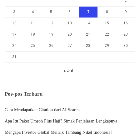
1
2
3
4
5
6
7
8
9
10
11
12
13
14
15
16
17
18
19
20
21
22
23
24
25
26
27
28
29
30
31
« Jul
Pos-pos Terbaru
Cara Mendapatkan Citation dari AI Search
Apa Itu Paket Umroh Plus Haji? Simak Penjelasan Lengkapnya
Mengapa Investor Global Melirik Tambang Nikel Indonesia?