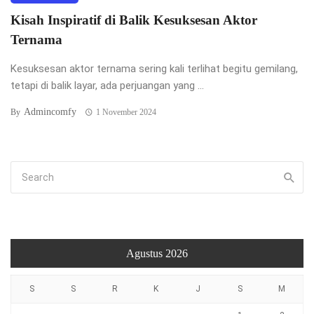
Kisah Inspiratif di Balik Kesuksesan Aktor
Ternama
Kesuksesan aktor ternama sering kali terlihat begitu gemilang,
tetapi di balik layar, ada perjuangan yang ...
Admincomfy
By
1 November 2024
Agustus 2026
S
S
R
K
J
S
M