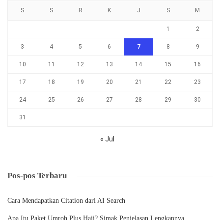
S
S
R
K
J
S
M
1
2
3
4
5
6
7
8
9
10
11
12
13
14
15
16
17
18
19
20
21
22
23
24
25
26
27
28
29
30
31
« Jul
Pos-pos Terbaru
Cara Mendapatkan Citation dari AI Search
Apa Itu Paket Umroh Plus Haji? Simak Penjelasan Lengkapnya