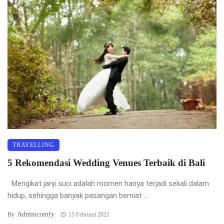
TRAVELLING
5 Rekomendasi Wedding Venues Terbaik di Bali
Mengikat janji suci adalah momen hanya terjadi sekali dalam
hidup, sehingga banyak pasangan berniat ...
Admincomfy
By
15 Februari 2021