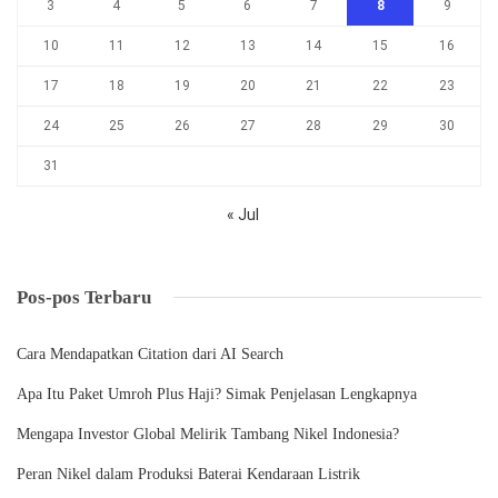
Cara Mendapatkan Citation dari AI Search
Apa Itu Paket Umroh Plus Haji? Simak Penjelasan Lengkapnya
Mengapa Investor Global Melirik Tambang Nikel Indonesia?
Peran Nikel dalam Produksi Baterai Kendaraan Listrik
Harga Rumah Subsidi dan Cicilannya Saat Ini
Cleaning Service Berkualitas: Ciri, Standar, dan Cara Memilihnya
Ucapan Pernikahan Islami untuk Sahabat yang Baru Menikah
Indra Kartasasmita: Kiprah dan Kontribusinya di Indonesia
Federasi Bola Voli Korea Selatan: Peran, Pencapaian, Tantangan
Strategi Bertahan di Tengah Persaingan Bisnis
Kesalahan Pemakaian Water Heater yang Bikin Tagihan Listrik Naik
Teknik Slope Protection untuk Daerah Rawan Longsor