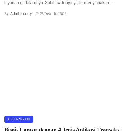
layanan di dalamnya. Salah satunya yaitu menyediakan ...
Admincomfy
By
28 Desember 2022
KEUANGAN
Bisnis Lancar dengan 4 Jenis Aplikasi Transaksi
Online Di Bawah Ini
Transaksi secara online menjadi bagian yang sulit untuk
dipisahkan di kehidupan manusia. hal ini bukan ...
Admincomfy
By
30 September 2022